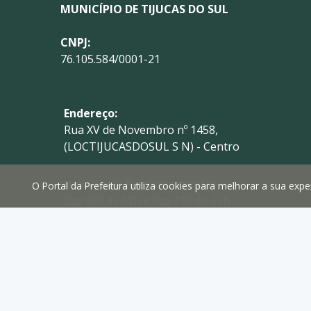
MUNICÍPIO DE TIJUCAS DO SUL
CNPJ:
76.105.584/0001-21
Endereço:
Rua XV de Novembro nº 1458,
(LOCTIJUCASDOSUL S N) - Centro
Horário de Funcionamento:
O Portal da Prefeitura utiliza cookies para melhorar a sua ex
das 08h às 12h e das 13h às 17h
Telefone:
(41) 3629-1765
E-mail:
prefeitura@tijucasdosul.pr.gov.br