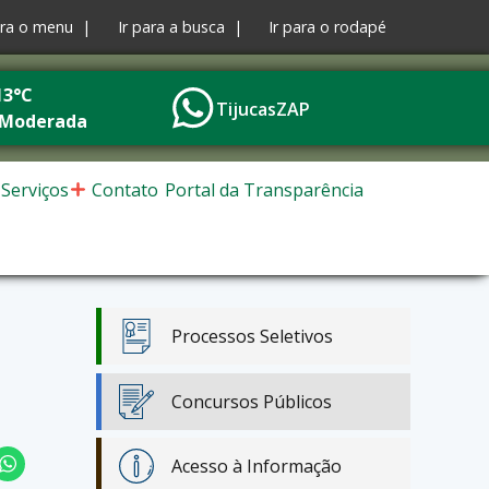
ara o menu |
Ir para a busca |
Ir para o rodapé
13°C
TijucasZAP
 Moderada
Serviços
Contato
Portal da Transparência
Processos Seletivos
Concursos Públicos
Acesso à Informação