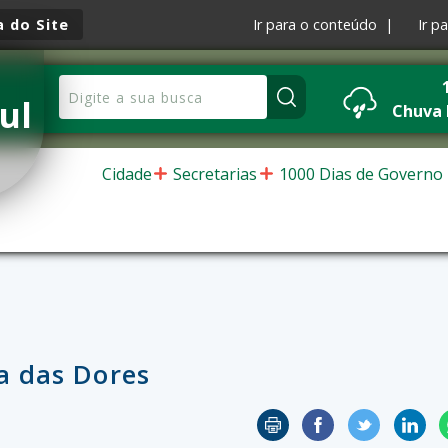
 do Site
Ir para o conteúdo |
Ir p
ul
Chuva
Cidade
Secretarias
1000 Dias de Governo
a das Dores