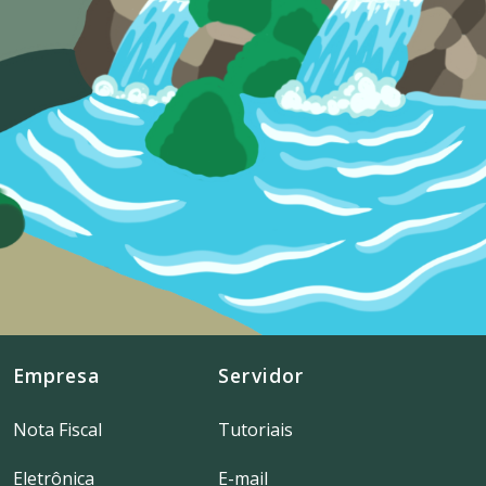
Empresa
Servidor
Nota Fiscal
Tutoriais
Eletrônica
E-mail