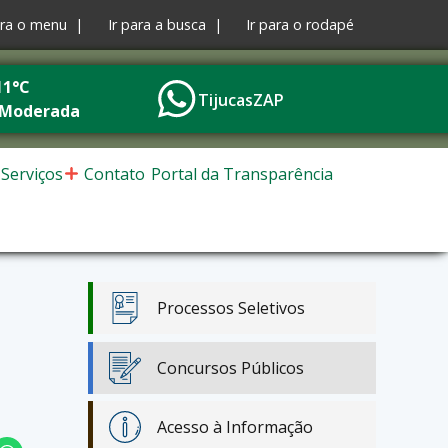
ara o menu |
Ir para a busca |
Ir para o rodapé
11°C
TijucasZAP
 Moderada
Serviços
Contato
Portal da Transparência
Processos Seletivos
Concursos Públicos
Acesso à Informação