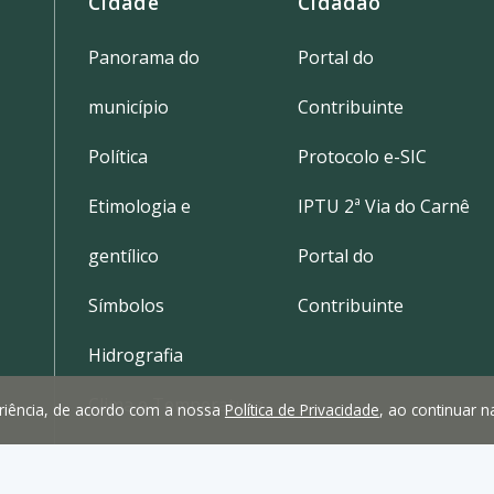
Cidade
Cidadão
Panorama do
Portal do
município
Contribuinte
Política
Protocolo e-SIC
Etimologia e
IPTU 2ª Via do Carnê
gentílico
Portal do
Símbolos
Contribuinte
Hidrografia
Clima e Temperatura
periência, de acordo com a nossa
Política de Privacidade
, ao continuar 
Localização