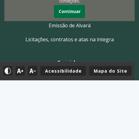
condições.
Certidão Negativa
Continuar
Emissão de Alvará
Licitações, contratos e atas na íntegra
Servidor
Acessibilidade
Mapa do Site
Tutoriais
E-mail
Holerite & Intranet
Mapa do Site