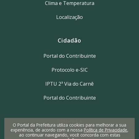
Clima e Temperatura
Localização
Cidadão
Portal do Contribuinte
Protocolo e-SIC
IPTU 2ª Via do Carnê
Portal do Contribuinte
Empresa
O Portal da Prefeitura utiliza cookies para melhorar a sua
experiência, de acordo com a nossa
Política de Privacidade
,
ao continuar navegando, você concorda com estas
Nota Fiscal Eletrônica