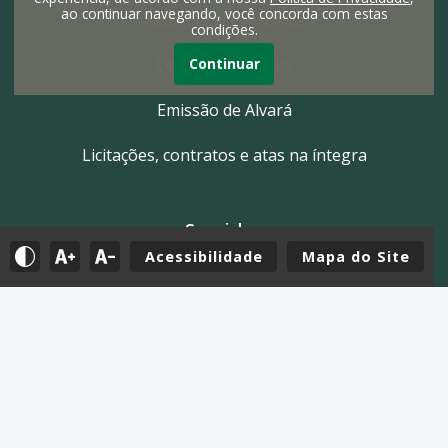
ao continuar navegando, você concorda com estas
Nota Fiscal Eletrônica
condições.
Continuar
Certidão Negativa
Emissão de Alvará
Licitações, contratos e atas na íntegra
Servidor
Acessibilidade
Mapa do Site
Tutoriais
E-mail
Holerite & Intranet
Mapa do Site