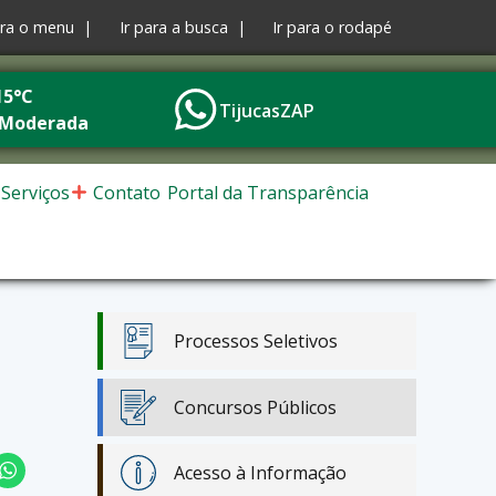
ara o menu |
Ir para a busca |
Ir para o rodapé
15°C
TijucasZAP
 Moderada
Serviços
Contato
Portal da Transparência
Processos Seletivos
Concursos Públicos
Acesso à Informação