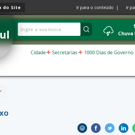
 do Site
Ir para o conteúdo |
Ir p
ul
Chuva
Cidade
Secretarias
1000 Dias de Governo
xo