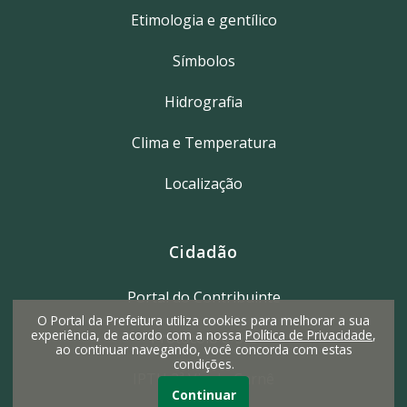
Etimologia e gentílico
Símbolos
Hidrografia
Clima e Temperatura
Localização
Cidadão
Portal do Contribuinte
O Portal da Prefeitura utiliza cookies para melhorar a sua
experiência, de acordo com a nossa
Política de Privacidade
,
Protocolo e-SIC
ao continuar navegando, você concorda com estas
condições.
IPTU 2ª Via do Carnê
Continuar