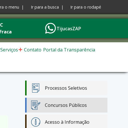
ara o menu |
Ir para a busca |
Ir para o rodapé
°C
TijucasZAP
Fraca
Serviços
Contato
Portal da Transparência
Processos Seletivos
Concursos Públicos
Acesso à Informação