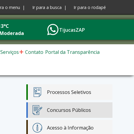
ara o menu |
Ir para a busca |
Ir para o rodapé
13°C
TijucasZAP
 Moderada
Serviços
Contato
Portal da Transparência
Processos Seletivos
Concursos Públicos
Acesso à Informação