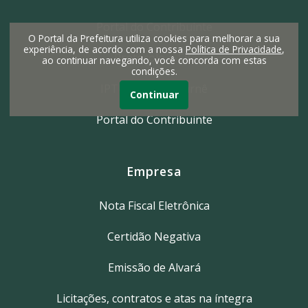
Portal do Contribuinte
O Portal da Prefeitura utiliza cookies para melhorar a sua
experiência, de acordo com a nossa
Política de Privacidade
,
Protocolo e-SIC
ao continuar navegando, você concorda com estas
condições.
IPTU 2ª Via do Carnê
Continuar
Portal do Contribuinte
Empresa
Nota Fiscal Eletrônica
Certidão Negativa
Emissão de Alvará
Licitações, contratos e atas na íntegra